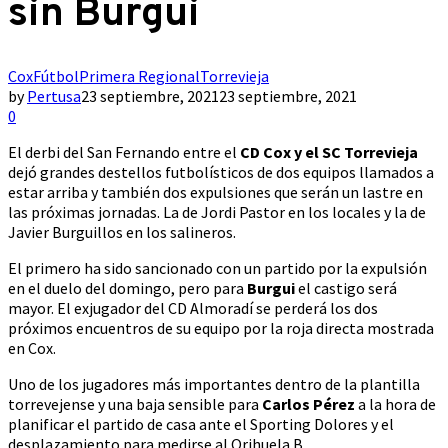
sin Burgui
Cox
Fútbol
Primera Regional
Torrevieja
by
Pertusa
23 septiembre, 2021
23 septiembre, 2021
0
El derbi del San Fernando entre el
CD Cox y el SC Torrevieja
dejó grandes destellos futbolísticos de dos equipos llamados a
estar arriba y también dos expulsiones que serán un lastre en
las próximas jornadas. La de Jordi Pastor en los locales y la de
Javier Burguillos en los salineros.
El primero ha sido sancionado con un partido por la expulsión
en el duelo del domingo, pero para
Burgui
el castigo será
mayor. El exjugador del CD Almoradí se perderá los dos
próximos encuentros de su equipo por la roja directa mostrada
en Cox.
Uno de los jugadores más importantes dentro de la plantilla
torrevejense y una baja sensible para
Carlos Pérez
a la hora de
planificar el partido de casa ante el Sporting Dolores y el
desplazamiento para medirse al Orihuela B.