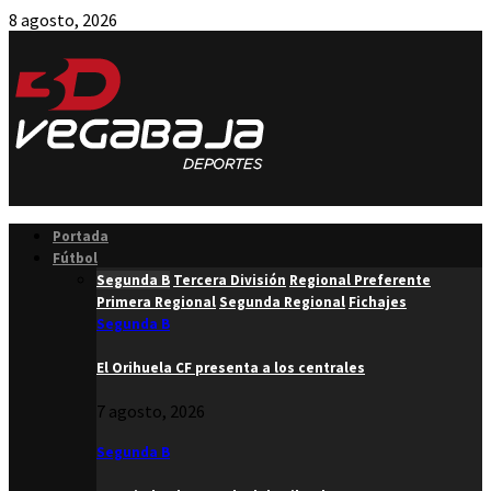
8 agosto, 2026
Facebook
Twitter
Instagram
Youtube
Email
Portada
Fútbol
Segunda B
Tercera División
Regional Preferente
Primera Regional
Segunda Regional
Fichajes
Segunda B
El Orihuela CF presenta a los centrales
7 agosto, 2026
Segunda B