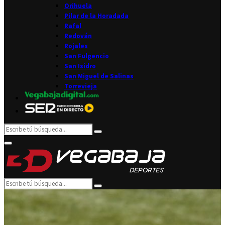
Orihuela
Pilar de la Horadada
Rafal
Redován
Rojales
San Fulgencio
San Isidro
San Miguel de Salinas
Torrevieja
Search
Search
for:
Facebook
Twitter
Instagram
Youtube
Email
Primary
Menu
Search
Search
for: