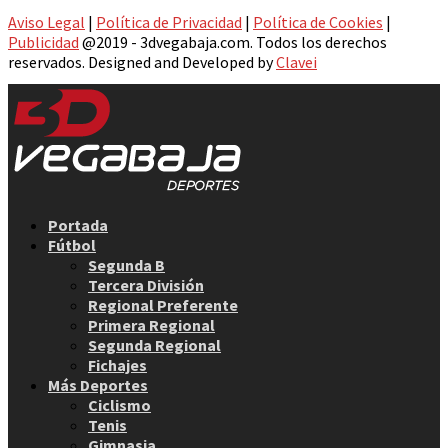
Aviso Legal
|
Política de Privacidad
|
Política de Cookies
|
Publicidad
@2019 - 3dvegabaja.com. Todos los derechos
reservados. Designed and Developed by
Clavei
Facebook
Twitter
Instagram
Youtube
Email
Portada
Fútbol
Segunda B
Tercera División
Regional Preferente
Primera Regional
Segunda Regional
Fichajes
Más Deportes
Ciclismo
Tenis
Gimnasia