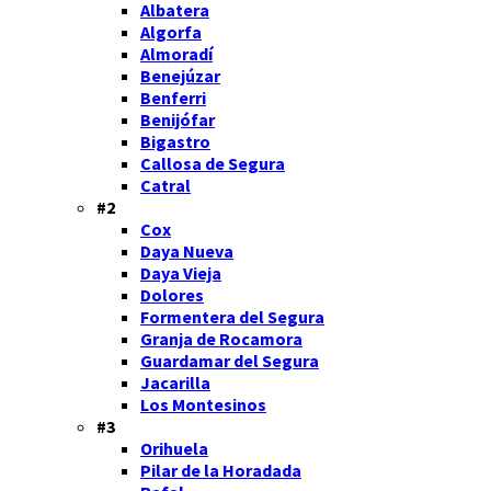
Albatera
Algorfa
Almoradí
Benejúzar
Benferri
Benijófar
Bigastro
Callosa de Segura
Catral
#2
Cox
Daya Nueva
Daya Vieja
Dolores
Formentera del Segura
Granja de Rocamora
Guardamar del Segura
Jacarilla
Los Montesinos
#3
Orihuela
Pilar de la Horadada