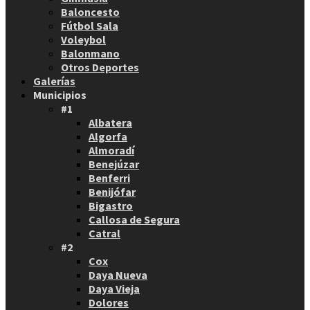
Baloncesto
Fútbol Sala
Voleybol
Balonmano
Otros Deportes
Galerías
Municipios
#1
Albatera
Algorfa
Almoradí
Benejúzar
Benferri
Benijófar
Bigastro
Callosa de Segura
Catral
#2
Cox
Daya Nueva
Daya Vieja
Dolores