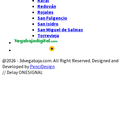
Rafal
Redován
Rojales
San Fulgencio
San Isidro
San Miguel de Salinas
Torrevieja
@2026 - 3dvegabaja.com. All Right Reserved. Designed and
Developed by
PenciDesign
Facebook
Twitter
Instagram
Youtube
Email
// Delay ONESIGNAL