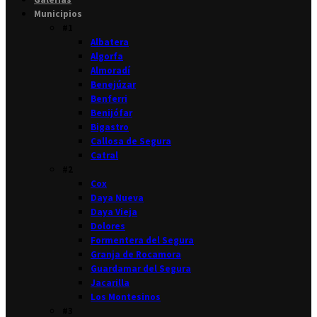
Municipios
#1
Albatera
Algorfa
Almoradí
Benejúzar
Benferri
Benijófar
Bigastro
Callosa de Segura
Catral
#2
Cox
Daya Nueva
Daya Vieja
Dolores
Formentera del Segura
Granja de Rocamora
Guardamar del Segura
Jacarilla
Los Montesinos
#3