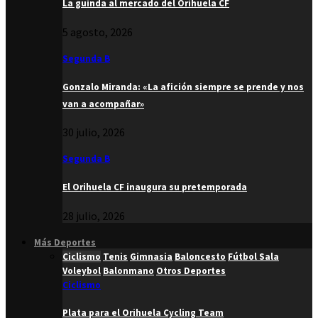
La guinda al mercado del Orihuela CF
5 agosto, 2026
Segunda B
Gonzalo Miranda: «La afición siempre se prende y nos
van a acompañar»
30 julio, 2026
Segunda B
El Orihuela CF inaugura su pretemporada
28 julio, 2026
Más Deportes
Ciclismo
Tenis
Gimnasia
Baloncesto
Fútbol Sala
Voleybol
Balonmano
Otros Deportes
Ciclismo
Plata para el Orihuela Cycling Team