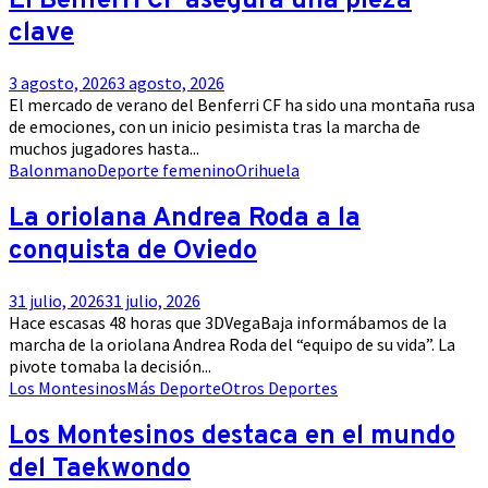
El Benferri CF asegura una pieza
clave
3 agosto, 2026
3 agosto, 2026
El mercado de verano del Benferri CF ha sido una montaña rusa
de emociones, con un inicio pesimista tras la marcha de
muchos jugadores hasta...
Balonmano
Deporte femenino
Orihuela
La oriolana Andrea Roda a la
conquista de Oviedo
31 julio, 2026
31 julio, 2026
Hace escasas 48 horas que 3DVegaBaja informábamos de la
marcha de la oriolana Andrea Roda del “equipo de su vida”. La
pivote tomaba la decisión...
Los Montesinos
Más Deporte
Otros Deportes
Los Montesinos destaca en el mundo
del Taekwondo