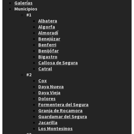
Galerías
Municipios
#1
Albatera
Algorfa
Almoradí
Benejúzar
Benferri
Benijófar
Bigastro
Callosa de Segura
Catral
#2
Cox
Daya Nueva
Daya Vieja
Dolores
Formentera del Segura
Granja de Rocamora
Guardamar del Segura
Jacarilla
Los Montesinos