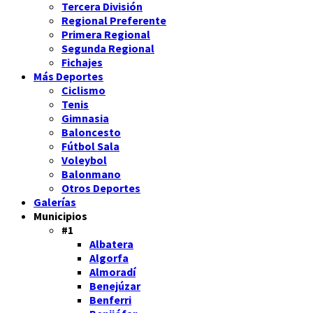
Tercera División
Regional Preferente
Primera Regional
Segunda Regional
Fichajes
Más Deportes
Ciclismo
Tenis
Gimnasia
Baloncesto
Fútbol Sala
Voleybol
Balonmano
Otros Deportes
Galerías
Municipios
#1
Albatera
Algorfa
Almoradí
Benejúzar
Benferri