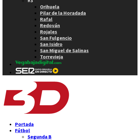
#3
Orihuela
Pilar de la Horadada
Rafal
Redován
Rojales
San Fulgencio
San Isidro
San Miguel de Salinas
Torrevieja
Portada
Fútbol
Segunda B