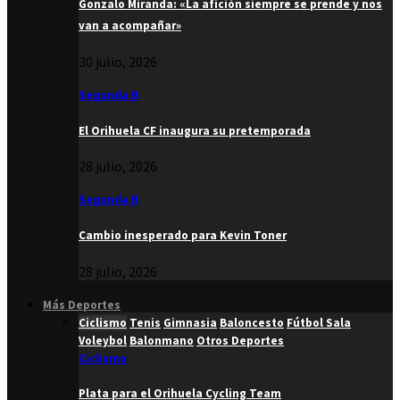
Gonzalo Miranda: «La afición siempre se prende y nos
van a acompañar»
30 julio, 2026
Segunda B
El Orihuela CF inaugura su pretemporada
28 julio, 2026
Segunda B
Cambio inesperado para Kevin Toner
28 julio, 2026
Más Deportes
Ciclismo
Tenis
Gimnasia
Baloncesto
Fútbol Sala
Voleybol
Balonmano
Otros Deportes
Ciclismo
Plata para el Orihuela Cycling Team