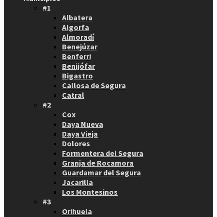
#1
Albatera
Algorfa
Almoradí
Benejúzar
Benferri
Benijófar
Bigastro
Callosa de Segura
Catral
#2
Cox
Daya Nueva
Daya Vieja
Dolores
Formentera del Segura
Granja de Rocamora
Guardamar del Segura
Jacarilla
Los Montesinos
#3
Orihuela