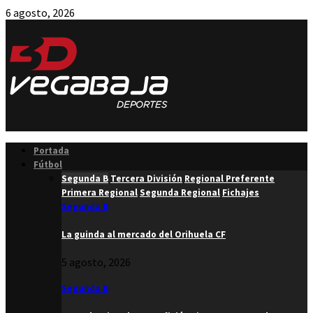
6 agosto, 2026
Facebook
Twitter
Instagram
Youtube
Email
Portada
Fútbol
Segunda B
Tercera División
Regional Preferente
Primera Regional
Segunda Regional
Fichajes
Segunda B
La guinda al mercado del Orihuela CF
5 agosto, 2026
Segunda B