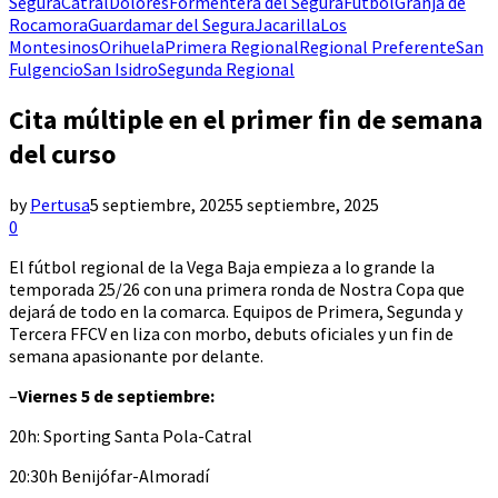
Segura
Catral
Dolores
Formentera del Segura
Fútbol
Granja de
Rocamora
Guardamar del Segura
Jacarilla
Los
Montesinos
Orihuela
Primera Regional
Regional Preferente
San
Fulgencio
San Isidro
Segunda Regional
Cita múltiple en el primer fin de semana
del curso
by
Pertusa
5 septiembre, 2025
5 septiembre, 2025
0
El fútbol regional de la Vega Baja empieza a lo grande la
temporada 25/26 con una primera ronda de Nostra Copa que
dejará de todo en la comarca. Equipos de Primera, Segunda y
Tercera FFCV en liza con morbo, debuts oficiales y un fin de
semana apasionante por delante.
–
Viernes 5 de septiembre:
20h: Sporting Santa Pola-Catral
20:30h Benijófar-Almoradí