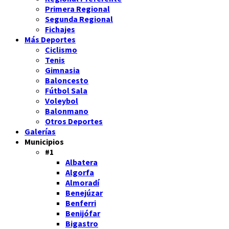
Primera Regional
Segunda Regional
Fichajes
Más Deportes
Ciclismo
Tenis
Gimnasia
Baloncesto
Fútbol Sala
Voleybol
Balonmano
Otros Deportes
Galerías
Municipios
#1
Albatera
Algorfa
Almoradí
Benejúzar
Benferri
Benijófar
Bigastro