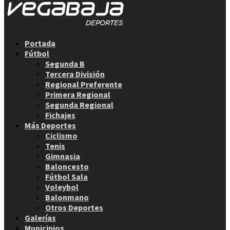
Facebook
Twitter
Instagram
Youtube
Email
Portada
Fútbol
Segunda B
Tercera División
Regional Preferente
Primera Regional
Segunda Regional
Fichajes
Más Deportes
Ciclismo
Tenis
Gimnasia
Baloncesto
Fútbol Sala
Voleybol
Balonmano
Otros Deportes
Galerías
Municipios