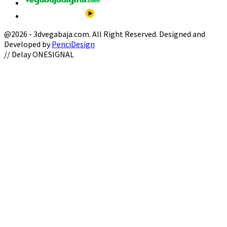
@2026 - 3dvegabaja.com. All Right Reserved. Designed and
Developed by
PenciDesign
Facebook
Twitter
Instagram
Youtube
Email
// Delay ONESIGNAL