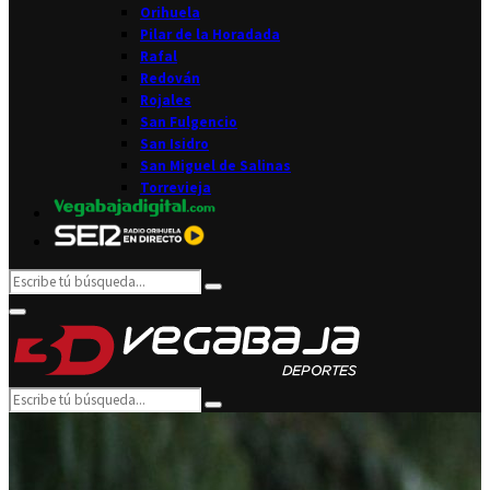
Orihuela
Pilar de la Horadada
Rafal
Redován
Rojales
San Fulgencio
San Isidro
San Miguel de Salinas
Torrevieja
Search
Search
for:
Facebook
Twitter
Instagram
Youtube
Email
Primary
Menu
Search
Search
for: