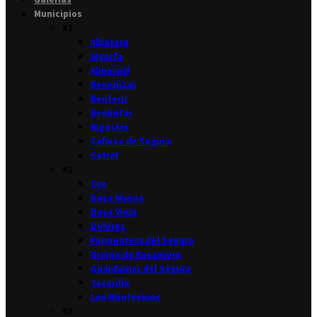
Municipios
#1
Albatera
Algorfa
Almoradí
Benejúzar
Benferri
Benijófar
Bigastro
Callosa de Segura
Catral
#2
Cox
Daya Nueva
Daya Vieja
Dolores
Formentera del Segura
Granja de Rocamora
Guardamar del Segura
Jacarilla
Los Montesinos
#3