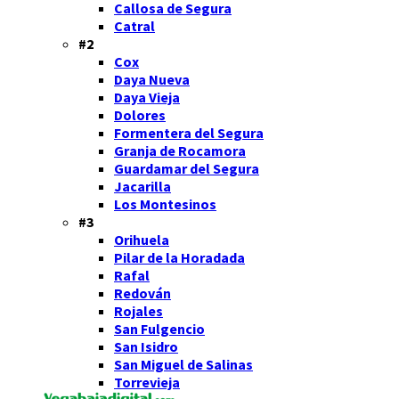
Callosa de Segura
Catral
#2
Cox
Daya Nueva
Daya Vieja
Dolores
Formentera del Segura
Granja de Rocamora
Guardamar del Segura
Jacarilla
Los Montesinos
#3
Orihuela
Pilar de la Horadada
Rafal
Redován
Rojales
San Fulgencio
San Isidro
San Miguel de Salinas
Torrevieja