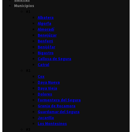
Municipios
#1
Albatera
Algorfa
Almoradí
Benejúzar
Benferri
Benijófar
Bigastro
Callosa de Segura
Catral
#2
Cox
Daya Nueva
Daya Vieja
Dolores
Formentera del Segura
Granja de Rocamora
Guardamar del Segura
Jacarilla
Los Montesinos
#3