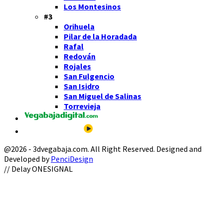
Los Montesinos
#3
Orihuela
Pilar de la Horadada
Rafal
Redován
Rojales
San Fulgencio
San Isidro
San Miguel de Salinas
Torrevieja
@2026 - 3dvegabaja.com. All Right Reserved. Designed and
Developed by
PenciDesign
Facebook
Twitter
Instagram
Youtube
Email
// Delay ONESIGNAL