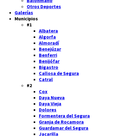
Balonmano
Otros Deportes
Galerías
Municipios
#1
Albatera
Algorfa
Almoradí
Benejúzar
Benferri
Benijófar
Bigastro
Callosa de Segura
Catral
#2
Cox
Daya Nueva
Daya Vieja
Dolores
Formentera del Segura
Granja de Rocamora
Guardamar del Segura
Jacarilla