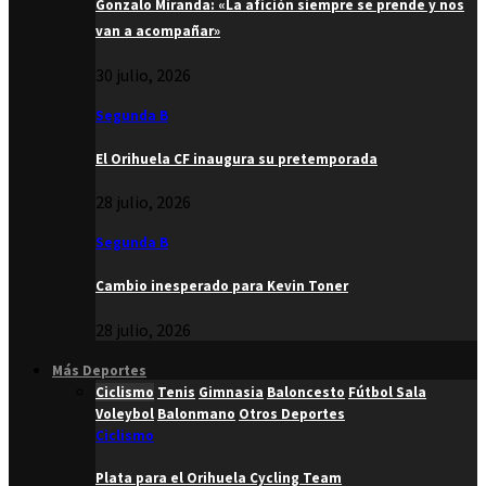
Gonzalo Miranda: «La afición siempre se prende y nos
van a acompañar»
30 julio, 2026
Segunda B
El Orihuela CF inaugura su pretemporada
28 julio, 2026
Segunda B
Cambio inesperado para Kevin Toner
28 julio, 2026
Más Deportes
Ciclismo
Tenis
Gimnasia
Baloncesto
Fútbol Sala
Voleybol
Balonmano
Otros Deportes
Ciclismo
Plata para el Orihuela Cycling Team