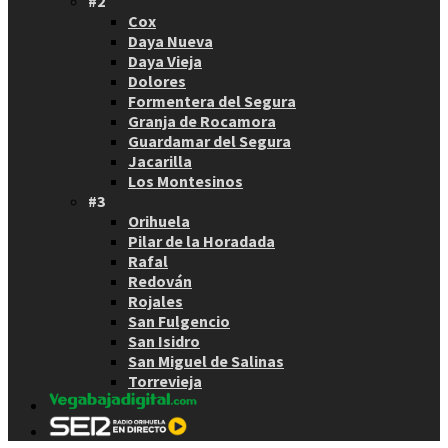
#2
Cox
Daya Nueva
Daya Vieja
Dolores
Formentera del Segura
Granja de Rocamora
Guardamar del Segura
Jacarilla
Los Montesinos
#3
Orihuela
Pilar de la Horadada
Rafal
Redován
Rojales
San Fulgencio
San Isidro
San Miguel de Salinas
Torrevieja