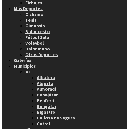
Fichajes
Más Deportes
Ciclismo
Tenis
Gimnasia
Baloncesto
Fútbol Sala
Voleybol
Balonmano
Otros Deportes
Galerías
Municipios
#1
Albatera
Algorfa
Almoradí
Benejúzar
Benferri
Benijófar
Bigastro
Callosa de Segura
Catral