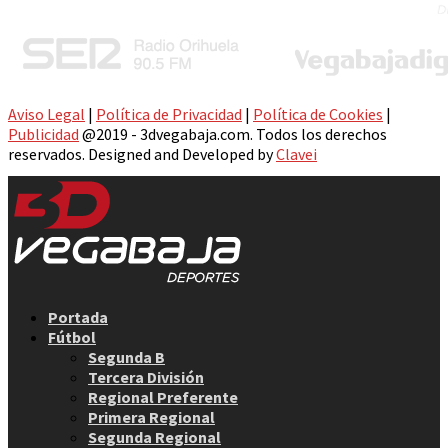
Aviso Legal
|
Política de Privacidad
|
Política de Cookies
|
Publicidad
@2019 - 3dvegabaja.com. Todos los derechos
reservados. Designed and Developed by
Clavei
Facebook
Twitter
Instagram
Youtube
Email
Portada
Fútbol
Segunda B
Tercera División
Regional Preferente
Primera Regional
Segunda Regional