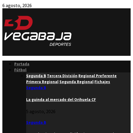
6 agosto, 2026
Facebook
Twitter
Instagram
Youtube
Email
Portada
Fútbol
Segunda B
Tercera División
Regional Preferente
Primera Regional
Segunda Regional
Fichajes
Segunda B
La guinda al mercado del Orihuela CF
5 agosto, 2026
Segunda B