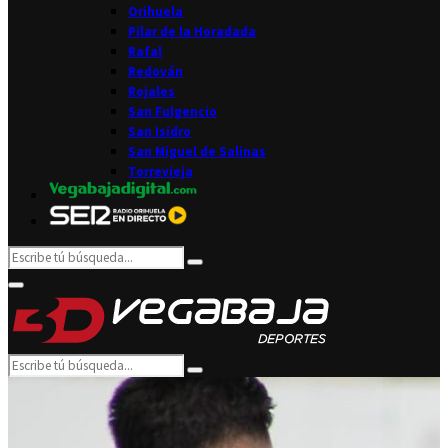
Orihuela
Pilar de la Horadada
Rafal
Redován
Rojales
San Fulgencio
San Isidro
San Miguel de Salinas
Torrevieja
Search
Search
for:
Facebook
Twitter
Instagram
Youtube
Email
Primary
Menu
Search
Search
for: