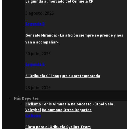
La guinda al mercado del Orihuela CF
5 agosto, 2026
Segunda B
Gonzalo Miranda: «La afición siempre se prende y nos
van a acompañar»
30 julio, 2026
Segunda B
El Orihuela CF inaugura su pretemporada
28 julio, 2026
Más Deportes
Ciclismo
Tenis
Gimnasia
Baloncesto
Fútbol Sala
Voleybol
Balonmano
Otros Deportes
Ciclismo
Plata para el Orihuela Cycling Team