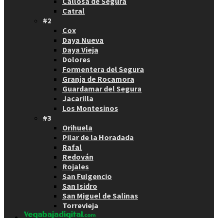
Callosa de Segura
Catral
#2
Cox
Daya Nueva
Daya Vieja
Dolores
Formentera del Segura
Granja de Rocamora
Guardamar del Segura
Jacarilla
Los Montesinos
#3
Orihuela
Pilar de la Horadada
Rafal
Redován
Rojales
San Fulgencio
San Isidro
San Miguel de Salinas
Torrevieja