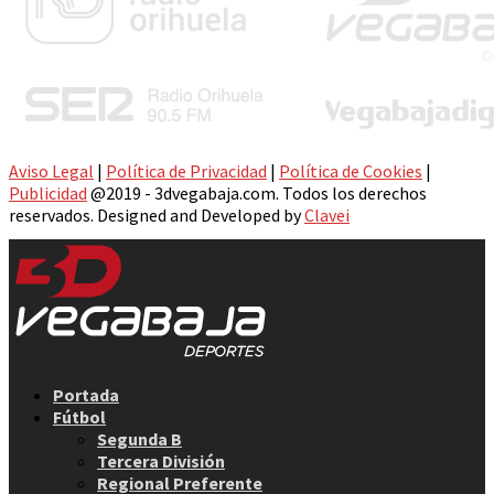
Aviso Legal
|
Política de Privacidad
|
Política de Cookies
|
Publicidad
@2019 - 3dvegabaja.com. Todos los derechos
reservados. Designed and Developed by
Clavei
Facebook
Twitter
Instagram
Youtube
Email
Portada
Fútbol
Segunda B
Tercera División
Regional Preferente