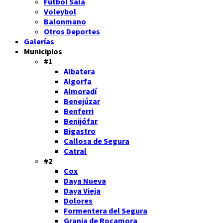
Fútbol Sala
Voleybol
Balonmano
Otros Deportes
Galerías
Municipios
#1
Albatera
Algorfa
Almoradí
Benejúzar
Benferri
Benijófar
Bigastro
Callosa de Segura
Catral
#2
Cox
Daya Nueva
Daya Vieja
Dolores
Formentera del Segura
Granja de Rocamora