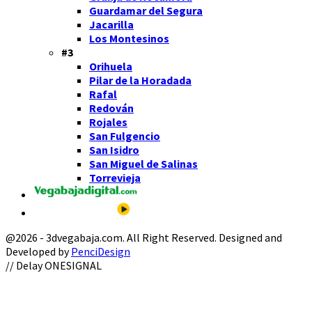
Guardamar del Segura
Jacarilla
Los Montesinos
#3
Orihuela
Pilar de la Horadada
Rafal
Redován
Rojales
San Fulgencio
San Isidro
San Miguel de Salinas
Torrevieja
@2026 - 3dvegabaja.com. All Right Reserved. Designed and
Developed by
PenciDesign
Facebook
Twitter
Instagram
Youtube
Email
// Delay ONESIGNAL