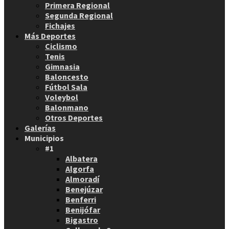
Primera Regional
Segunda Regional
Fichajes
Más Deportes
Ciclismo
Tenis
Gimnasia
Baloncesto
Fútbol Sala
Voleybol
Balonmano
Otros Deportes
Galerías
Municipios
#1
Albatera
Algorfa
Almoradí
Benejúzar
Benferri
Benijófar
Bigastro