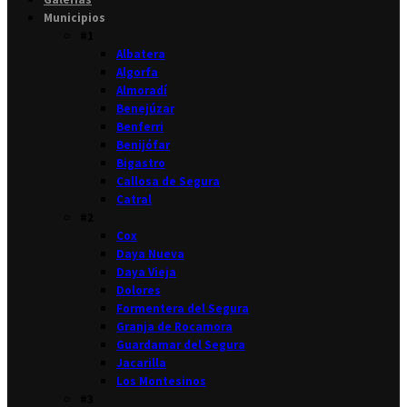
Municipios
#1
Albatera
Algorfa
Almoradí
Benejúzar
Benferri
Benijófar
Bigastro
Callosa de Segura
Catral
#2
Cox
Daya Nueva
Daya Vieja
Dolores
Formentera del Segura
Granja de Rocamora
Guardamar del Segura
Jacarilla
Los Montesinos
#3