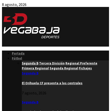
8 agosto, 2026
Facebook
Twitter
Instagram
Youtube
Email
Portada
Fútbol
Segunda B
Tercera División
Regional Preferente
Primera Regional
Segunda Regional
Fichajes
Segunda B
El Orihuela CF presenta a los centrales
7 agosto, 2026
Segunda B