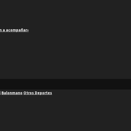
an a acompañar»
l
Balonmano
Otros Deportes