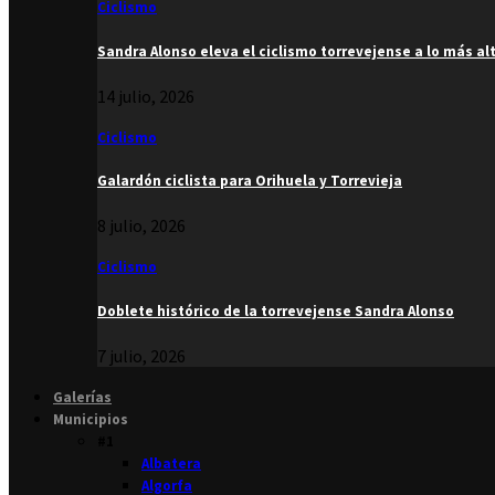
Ciclismo
Sandra Alonso eleva el ciclismo torrevejense a lo más al
14 julio, 2026
Ciclismo
Galardón ciclista para Orihuela y Torrevieja
8 julio, 2026
Ciclismo
Doblete histórico de la torrevejense Sandra Alonso
7 julio, 2026
Galerías
Municipios
#1
Albatera
Algorfa