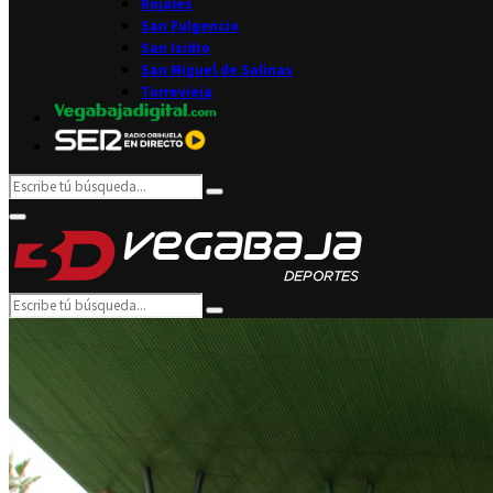
Rojales
San Fulgencio
San Isidro
San Miguel de Salinas
Torrevieja
Search
Search
for:
Facebook
Twitter
Instagram
Youtube
Email
Primary
Menu
Search
Search
for: