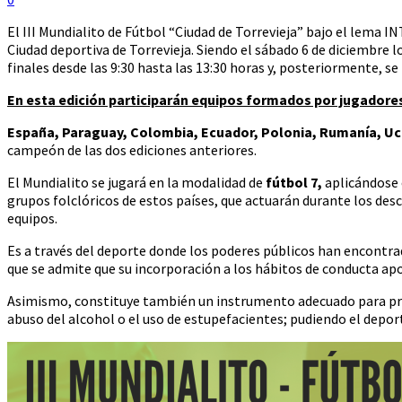
El III Mundialito de Fútbol “Ciudad de Torrevieja” bajo el lema
Ciudad deportiva de Torrevieja. Siendo el sábado 6 de diciembre lo
finales desde las 9:30 hasta las 13:30 horas y, posteriormente, se
En esta edición participarán equipos formados por jugadores 
España, Paraguay, Colombia, Ecuador, Polonia, Rumanía, Ucr
campeón de las dos ediciones anteriores.
El Mundialito se jugará en la modalidad de
fútbol 7,
aplicándose 
grupos folclóricos de estos países, que actuarán durante los de
equipos.
Es a través del deporte donde los poderes públicos han encontra
que se admite que su incorporación a los hábitos de conducta apor
Asimismo, constituye también un instrumento adecuado para promo
abuso del alcohol o el uso de estupefacientes; pudiendo el deport