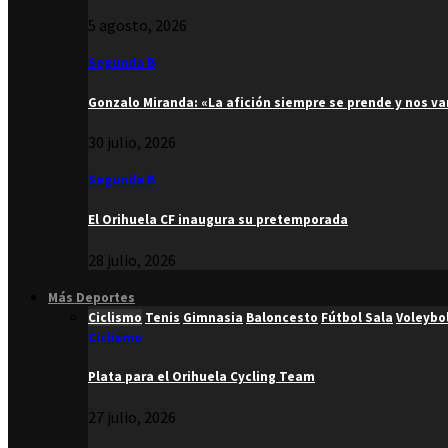
5 agosto, 2026
Segunda B
Gonzalo Miranda: «La afición siempre se prende y nos v
30 julio, 2026
Segunda B
El Orihuela CF inaugura su pretemporada
28 julio, 2026
Más Deportes
Ciclismo
Tenis
Gimnasia
Baloncesto
Fútbol Sala
Voleybo
Ciclismo
Plata para el Orihuela Cycling Team
27 julio, 2026