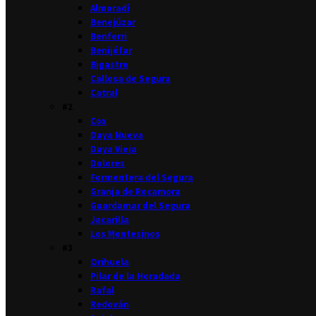
Almoradí
Benejúzar
Benferri
Benijófar
Bigastro
Callosa de Segura
Catral
#2
Cox
Daya Nueva
Daya Vieja
Dolores
Formentera del Segura
Granja de Rocamora
Guardamar del Segura
Jacarilla
Los Montesinos
#3
Orihuela
Pilar de la Horadada
Rafal
Redován