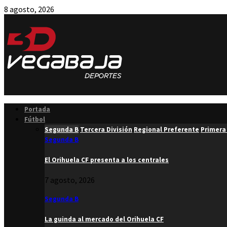
8 agosto, 2026
Facebook
Twitter
Instagram
Youtube
Email
Portada
Fútbol
Segunda B
Tercera División
Regional Preferente
Primera
Segunda B
El Orihuela CF presenta a los centrales
7 agosto, 2026
Segunda B
La guinda al mercado del Orihuela CF