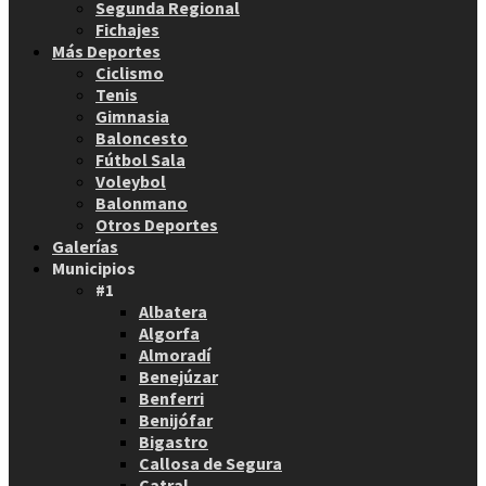
Segunda Regional
Fichajes
Más Deportes
Ciclismo
Tenis
Gimnasia
Baloncesto
Fútbol Sala
Voleybol
Balonmano
Otros Deportes
Galerías
Municipios
#1
Albatera
Algorfa
Almoradí
Benejúzar
Benferri
Benijófar
Bigastro
Callosa de Segura
Catral