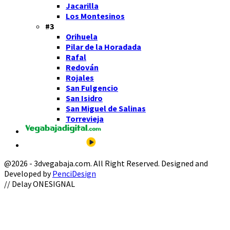
Jacarilla
Los Montesinos
#3
Orihuela
Pilar de la Horadada
Rafal
Redován
Rojales
San Fulgencio
San Isidro
San Miguel de Salinas
Torrevieja
@2026 - 3dvegabaja.com. All Right Reserved. Designed and
Developed by
PenciDesign
Facebook
Twitter
Instagram
Youtube
Email
// Delay ONESIGNAL