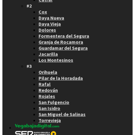
#2
Cox
Daya Nueva
Daya Vieja
Dolores
Formentera del Segura
Granja de Rocamora
Guardamar del Segura
Jacarilla
Los Montesinos
#3
Orihuela
Pilar de la Horadada
Rafal
Redován
Rojales
San Fulgencio
San Isidro
San Miguel de Salinas
Torrevieja