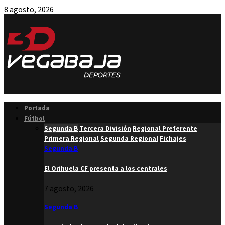
8 agosto, 2026
Facebook
Twitter
Instagram
Youtube
Email
Portada
Fútbol
Segunda B
Tercera División
Regional Preferente
Primera Regional
Segunda Regional
Fichajes
Segunda B
El Orihuela CF presenta a los centrales
7 agosto, 2026
Segunda B