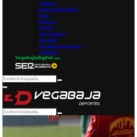
Orihuela
Pilar de la Horadada
Rafal
Redován
Rojales
San Fulgencio
San Isidro
San Miguel de Salinas
Torrevieja
Search
Search
for:
Facebook
Twitter
Instagram
Youtube
Email
Primary
Menu
Search
Search
for: