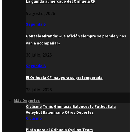
La guinda al mercado del Orihuela CF
5 agosto, 2026
Segunda B
Gonzalo Miranda: «La afición siempre se prende y nos
van a acompañar»
30 julio, 2026
Segunda B
El Orihuela CF inaugura su pretemporada
28 julio, 2026
Más Deportes
Ciclismo
Tenis
Gimnasia
Baloncesto
Fútbol Sala
Voleybol
Balonmano
Otros Deportes
Ciclismo
Plata para el Orihuela Cycling Team