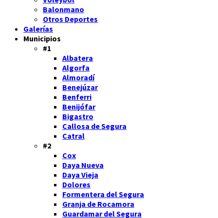
Balonmano
Otros Deportes
Galerías
Municipios
#1
Albatera
Algorfa
Almoradí
Benejúzar
Benferri
Benijófar
Bigastro
Callosa de Segura
Catral
#2
Cox
Daya Nueva
Daya Vieja
Dolores
Formentera del Segura
Granja de Rocamora
Guardamar del Segura