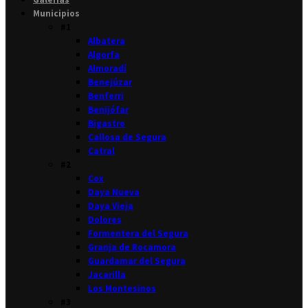
Municipios
#1
Albatera
Algorfa
Almoradí
Benejúzar
Benferri
Benijófar
Bigastro
Callosa de Segura
Catral
#2
Cox
Daya Nueva
Daya Vieja
Dolores
Formentera del Segura
Granja de Rocamora
Guardamar del Segura
Jacarilla
Los Montesinos
#3