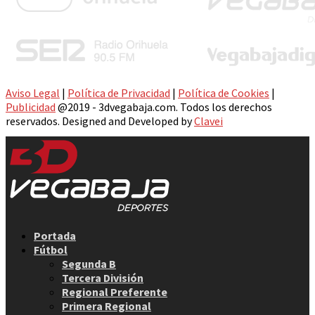
Aviso Legal
|
Política de Privacidad
|
Política de Cookies
|
Publicidad
@2019 - 3dvegabaja.com. Todos los derechos
reservados. Designed and Developed by
Clavei
Facebook
Twitter
Instagram
Youtube
Email
Portada
Fútbol
Segunda B
Tercera División
Regional Preferente
Primera Regional